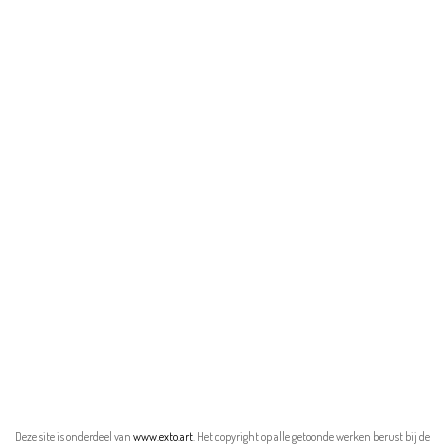
Deze site is onderdeel van
www.exto.art
. Het copyright op alle getoonde werken berust bij de